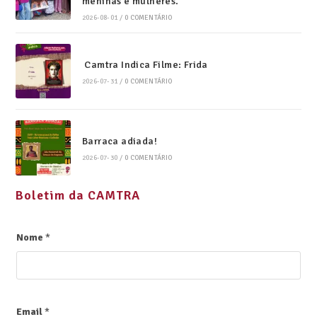
meninas e mulheres.
2026-08-01
/
0 COMENTÁRIO
Camtra Indica Filme: Frida
2026-07-31
/
0 COMENTÁRIO
Barraca adiada!
2026-07-30
/
0 COMENTÁRIO
Boletim da CAMTRA
Nome
*
Email
*