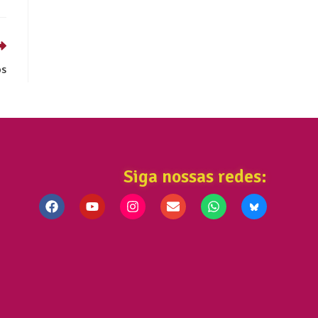
os
Siga nossas redes: