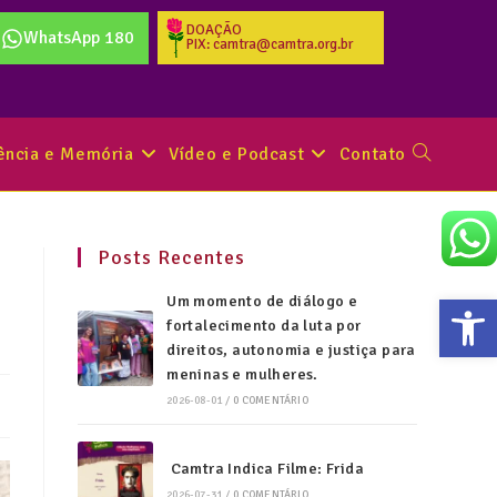
DOAÇÃO
WhatsApp 180
PIX: camtra@camtra.org.br
tência e Memória
Vídeo e Podcast
Contato
Posts Recentes
Abr
Um momento de diálogo e
fortalecimento da luta por
direitos, autonomia e justiça para
meninas e mulheres.
2026-08-01
/
0 COMENTÁRIO
Camtra Indica Filme: Frida
2026-07-31
/
0 COMENTÁRIO