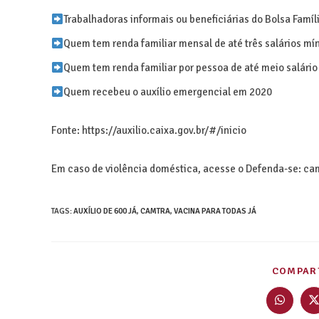
Trabalhadoras informais ou beneficiárias do Bolsa Famíl
Quem tem renda familiar mensal de até três salários mí
Quem tem renda familiar por pessoa de até meio salário
Quem recebeu o auxílio emergencial em 2020
Fonte: https://auxilio.caixa.gov.br/#/inicio
Em caso de violência doméstica, acesse o Defenda-se: ca
TAGS
:
AUXÍLIO DE 600 JÁ
,
CAMTRA
,
VACINA PARA TODAS JÁ
COMPART