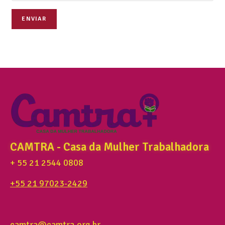
ENVIAR
CAMTRA - Casa da Mulher Trabalhadora
+ 55 21 2544 0808
+55 21 97023-2429
camtra@camtra.org.br