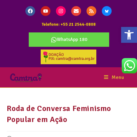
Telefone: +55 21 2544-0808
Abr
WhatsApp 180
DOAÇÃO
PIX: camtra@camtra.org.br
Menu
Roda de Conversa Feminismo
Popular em Ação