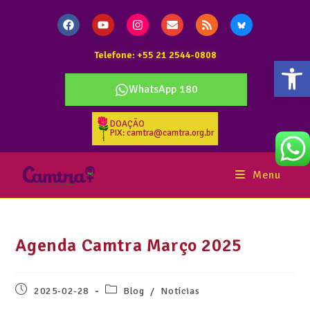
Telefone: +55 21 2544-0808
Abr
WhatsApp 180
DOAÇÃO
PIX: camtra@camtra.org.br
Menu
Agenda Camtra Março 2025
2025-02-28
Blog
/
Notícias