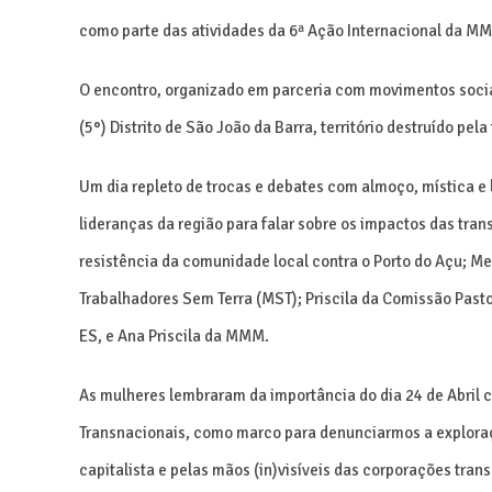
como parte das atividades da 6ª Ação I
nternacional da MM
O encontro, organizado em parceria com movimentos sociai
(5°) Distrito de São João da Barra, território destruído pe
Um dia repleto de trocas e debates com almoço, mística e
lideranças da região para falar sobre os impactos das tra
resistência da comunidade local contra o Porto do Açu; M
Trabalhadores Sem Terra (MST); Priscila da Comissão Pasto
ES, e Ana Priscila da MMM.
As mulheres lembraram da importância do dia 24 de Abril 
Transnacionais, como marco para denunciarmos a exploraçã
capitalista e pelas mãos (in)visíveis das corporações tran