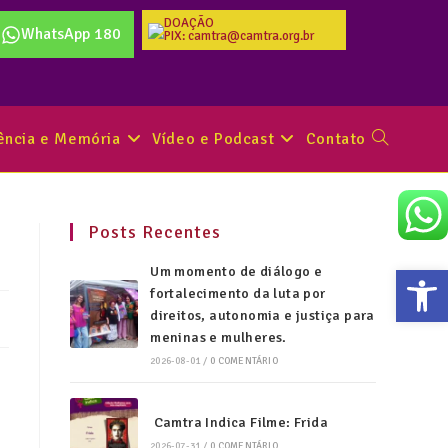
DOAÇÃO
WhatsApp 180
PIX: camtra@camtra.org.br
tência e Memória
Vídeo e Podcast
Contato
Posts Recentes
Abr
Um momento de diálogo e
fortalecimento da luta por
direitos, autonomia e justiça para
meninas e mulheres.
2026-08-01
/
0 COMENTÁRIO
Camtra Indica Filme: Frida
2026-07-31
/
0 COMENTÁRIO