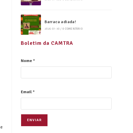
Barraca adiada!
2026-07-30
/
0 COMENTÁRIO
Boletim da CAMTRA
Nome
*
Email
*
ENVIAR
 e