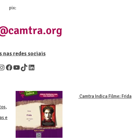
pix:
@camtra.org
 nas redes sociais
Camtra Indica Filme: Frida
tos,
as e