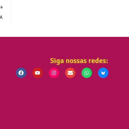
da
A
Siga nossas redes: