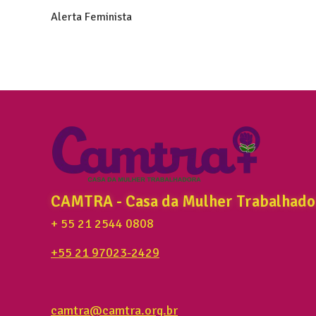
Alerta Feminista
CAMTRA - Casa da Mulher Trabalhado
+ 55 21 2544 0808
+55 21 97023-2429
camtra@camtra.org.br