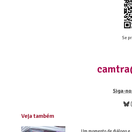
Se pr
camtra
Siga-nos
Veja também
Um momento de diálogo e