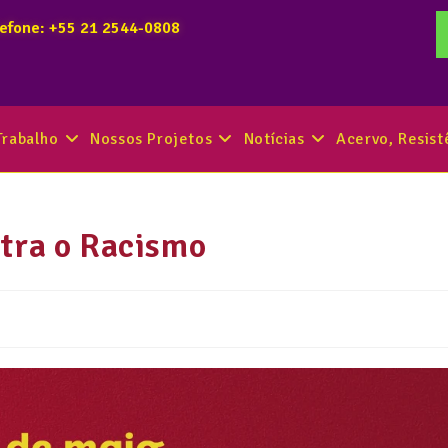
lefone: +55 21 2544-0808
Trabalho
Nossos Projetos
Notícias
Acervo, Resis
ntra o Racismo