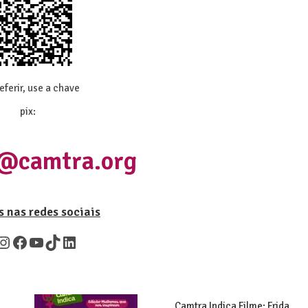
eferir, use a chave
pix:
@camtra.org
 nas redes sociais
Camtra Indica Filme: Frida