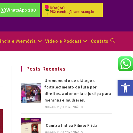
DOAÇÃO
WhatsApp 180
PIX: camtra@camtra.org.br
tência e Memória
Vídeo e Podcast
Contato
Posts Recentes
Abr
Um momento de diálogo e
fortalecimento da luta por
direitos, autonomia e justiça para
meninas e mulheres.
2026-08-01
/
0 COMENTÁRIO
Camtra Indica Filme: Frida
2026-07-31
/
0 COMENTÁRIO