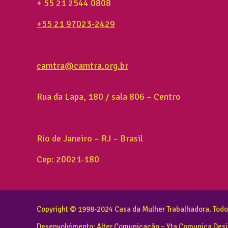
+ 55 21 2544 0808
+55 21 97023-2429
camtra@camtra.org.br
Rua da Lapa, 180 / sala 806 – Centro
Rio de Janeiro – RJ – Brasil
Cep: 20021-180
Copyright © 1998-2024 Casa da Mulher Trabalhadora. Todos
Desenvolvimento:
Alter Comunicação
– Yta Comunica Des