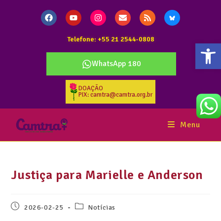
Telefone: +55 21 2544-0808
Abr
WhatsApp 180
DOAÇÃO
PIX: camtra@camtra.org.br
Menu
Justiça para Marielle e Anderson
2026-02-25
Notícias