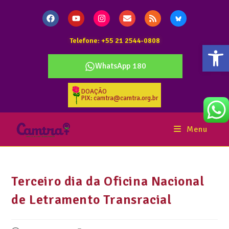
Telefone: +55 21 2544-0808
Abr
WhatsApp 180
DOAÇÃO
PIX: camtra@camtra.org.br
Menu
Terceiro dia da Oficina Nacional
de Letramento Transracial