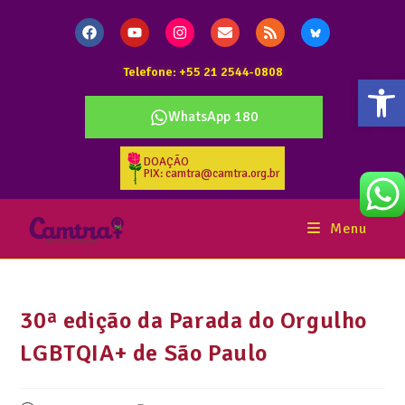
Telefone: +55 21 2544-0808
Abr
WhatsApp 180
DOAÇÃO
PIX: camtra@camtra.org.br
Menu
30ª edição da Parada do Orgulho
LGBTQIA+ de São Paulo