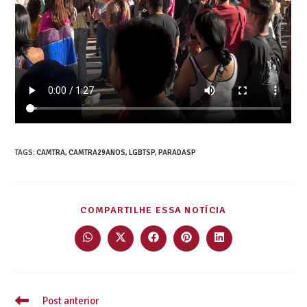
TAGS
:
CAMTRA
,
CAMTRA29ANOS
,
LGBTSP
,
PARADASP
COMPARTILHE ESSA NOTÍCIA
Post anterior