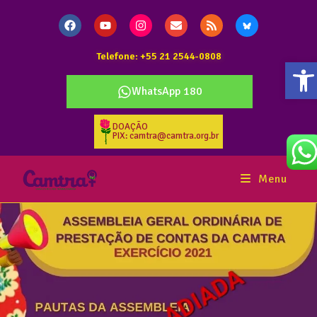
Telefone: +55 21 2544-0808
Ab
WhatsApp 180
DOAÇÃO
PIX: camtra@camtra.org.br
Menu