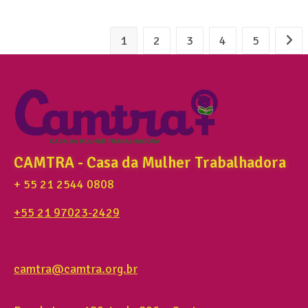
1
2
3
4
5
CAMTRA - Casa da Mulher Trabalhadora
+ 55 21 2544 0808
+55 21 97023-2429
camtra@camtra.org.br