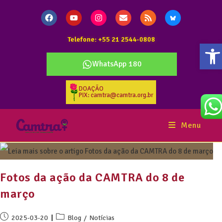
Telefone: +55 21 2544-0808
Ab
WhatsApp 180
DOAÇÃO
PIX: camtra@camtra.org.br
Menu
Fotos da ação da CAMTRA do 8 de
março
2025-03-20
Blog
/
Notícias