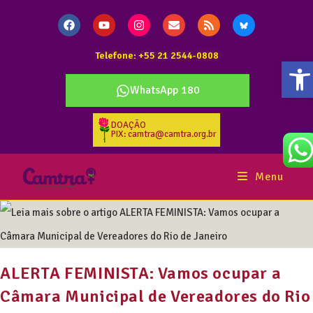
Telefone: +55 21 2544-0808
Ab
WhatsApp 180
DOAÇÃO
PIX: camtra@camtra.org.br
Menu
ALERTA FEMINISTA: Vamos ocupar a
Câmara Municipal de Vereadores do Rio