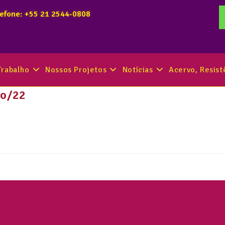
lefone: +55 21 2544-0808
Trabalho
Nossos Projetos
Notícias
Acervo, Resis
ço/22