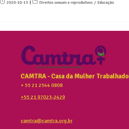
2020-10-13
Direitos sexuais e reprodutivos
/
Educação
CAMTRA - Casa da Mulher Trabalhado
+ 55 21 2544 0808
+55 21 97023-2429
camtra@camtra.org.br