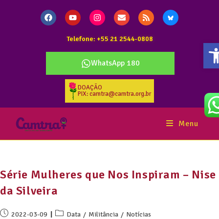
Telefone: +55 21 2544-0808
A
WhatsApp 180
DOAÇÃO
PIX: camtra@camtra.org.br
Menu
Série Mulheres que Nos Inspiram – Nise
da Silveira
2022-03-09
Data
/
Militância
/
Notícias