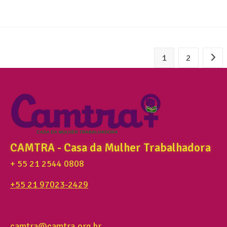
1
2
CAMTRA - Casa da Mulher Trabalhadora
+ 55 21 2544 0808
+55 21 97023-2429
camtra@camtra.org.br