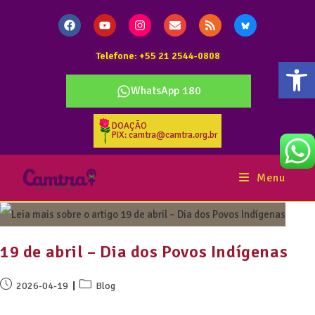
Telefone: +55 21 2544-0808
Abr
WhatsApp 180
DOAÇÃO
PIX: camtra@camtra.org.br
Menu
19 de abril – Dia dos Povos Indígenas
2026-04-19
Blog