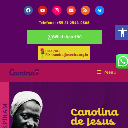
Telefone: +55 21 2544-0808
Ab
WhatsApp 180
DOAÇÃO
PIX: camtra@camtra.org.br
Menu