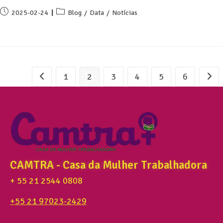
2025-02-24
Blog
/
Data
/
Notícias
1
2
3
4
5
6
CAMTRA - Casa da Mulher Trabalhadora
+ 55 21 2544 0808
+55 21 97023-2429