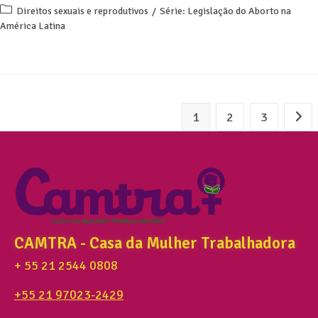
Direitos sexuais e reprodutivos
/
Série: Legislação do Aborto na
América Latina
1
2
3
CAMTRA - Casa da Mulher Trabalhadora
+ 55 21 2544 0808
+55 21 97023-2429