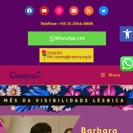
Telefone: +55 21 2544-0808
Ab
WhatsApp 180
DOAÇÃO
PIX: camtra@camtra.org.br
Menu