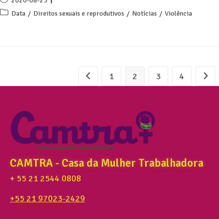
2020-08-23
Data
/
Direitos sexuais e reprodutivos
/
Notícias
/
Violência
1
2
3
4
CAMTRA - Casa da Mulher Trabalhadora
+ 55 21 2544 0808
+55 21 97023-2429