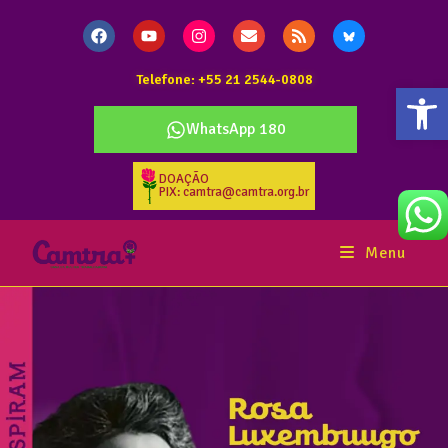
Telefone: +55 21 2544-0808
Abr
WhatsApp 180
DOAÇÃO
PIX: camtra@camtra.org.br
Menu