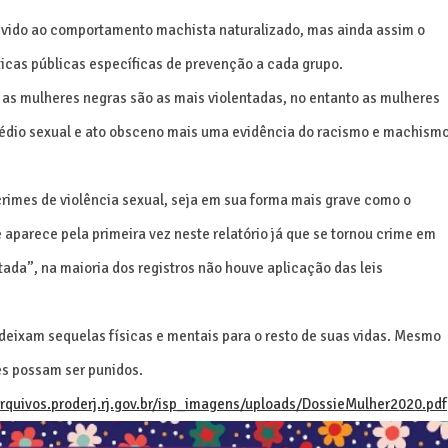
devido ao comportamento machista naturalizado, mas ainda assim o
ticas públicas específicas de prevenção a cada grupo.
 as mulheres negras são as mais violentadas, no entanto as mulheres
ssédio sexual e ato obsceno mais uma evidência do racismo e machism
crimes de violência sexual, seja em sua forma mais grave como o
 aparece pela primeira vez neste relatório já que se tornou crime em
ada”, na maioria dos registros não houve aplicação das leis
deixam sequelas físicas e mentais para o resto de suas vidas. Mesmo
es possam ser punidos.
arquivos.proderj.rj.gov.br/isp_imagens/uploads/DossieMulher2020.pdf