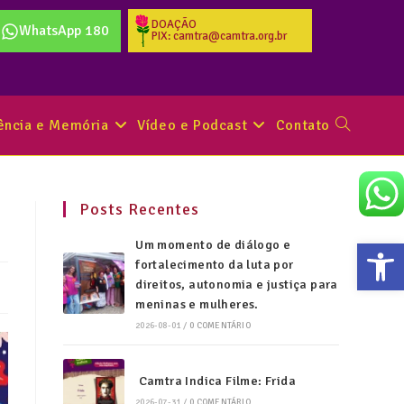
DOAÇÃO
WhatsApp 180
PIX: camtra@camtra.org.br
tência e Memória
Vídeo e Podcast
Contato
Posts Recentes
Abr
Um momento de diálogo e
fortalecimento da luta por
direitos, autonomia e justiça para
meninas e mulheres.
2026-08-01
/
0 COMENTÁRIO
Camtra Indica Filme: Frida
2026-07-31
/
0 COMENTÁRIO