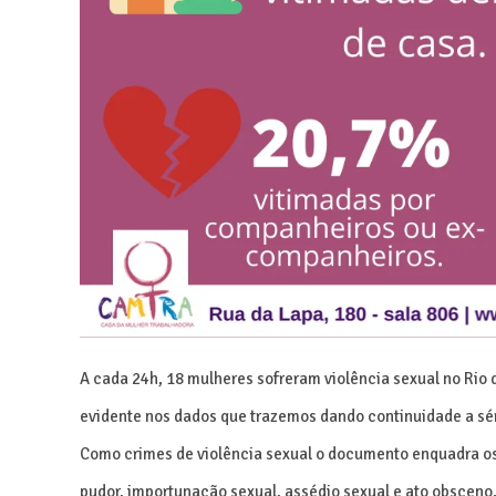
A cada 24h, 18 mulheres sofreram violência sexual no Rio 
evidente nos dados que trazemos dando continuidade a sé
Como crimes de violência sexual o documento enquadra os 
pudor, importunação sexual, assédio sexual e ato obsceno