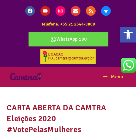
Telefone: +55 21 2544-0808
Abr
WhatsApp 180
DOAÇÃO
PIX: camtra@camtra.org.br
Menu
CARTA ABERTA DA CAMTRA
Eleições 2020
#VotePelasMulheres