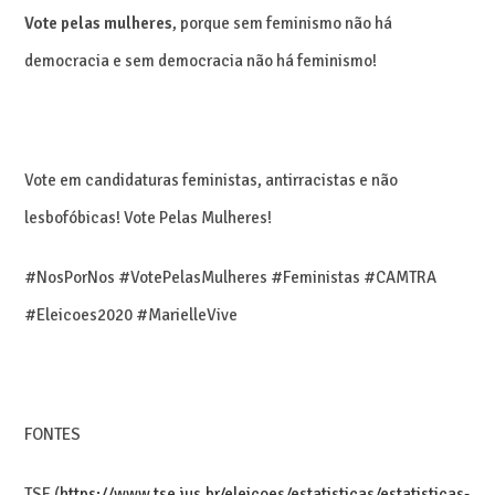
Vote pelas mulheres
, porque sem feminismo não há
democracia e sem democracia não há feminismo!
Vote em candidaturas feministas, antirracistas e não
lesbofóbicas! Vote Pelas Mulheres!
#NosPorNos #VotePelasMulheres #Feministas #CAMTRA
#Eleicoes2020 #MarielleVive
FONTES
TSE (
https://www.tse.jus.br/eleicoes/estatisticas/estatisticas-