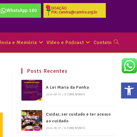
DOAÇÃO
WhatsApp 180
PIX: camtra@camtra.org.br
tência e Memória
Vídeo e Podcast
Contato
Posts Recentes
Abr
A Lei Maria da Penha
2026-08-07
/
0 COMENTÁRIO
Cuidar, ser cuidado e ter acesso
ao cuidado
2026-08-07
/
0 COMENTÁRIO