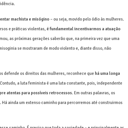
vidência.
entar machista e misógino
– ou seja, movido pelo ódio às mulheres.
sos e práticas violentas,
é fundamental incentivarmos a atuação
rmou, as próximas gerações saberão que, na primeira vez que uma
misoginia se mostraram de modo violento e, diante disso, não
s defende os direitos das mulheres, reconhece que
há uma longa
 Contudo, a luta feminista é uma luta constante, pois, independente
re atentas para possíveis retrocessos
. Em outras palavras, os
s. Há ainda um extenso caminho para percorremos até construirmos
desse caminho. É preciso que toda a sociedade – e principalmente as