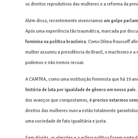
os direitos reprodutivos das mulheres e a reforma da pre
Além disso, recentemente vivenciamos
um golpe parlam
Após uma experiência tão traumática, marcada por discur
feminina na política brasileira
. Como Dilma Rousseff afi
mulher assumiu a presidência do Brasil, o machismo e a 
podemos e não iremos recuar.
A CAMTRA, como uma instituição feminista que há 19 ano
história de luta por igualdade de gênero em nosso país
.
dos avanços que conquistamos,
é preciso estarmos semp
direitos das mulheres nunca estão totalmente garantido
uma sociedade de fato igualitária e justa.
Sem dúvida, as eleições e a esfera política fazem parte 