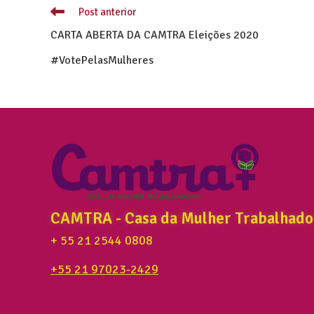
Post anterior
CARTA ABERTA DA CAMTRA Eleições 2020
#VotePelasMulheres
CAMTRA - Casa da Mulher Trabalhado
+ 55 21 2544 0808
+55 21 97023-2429