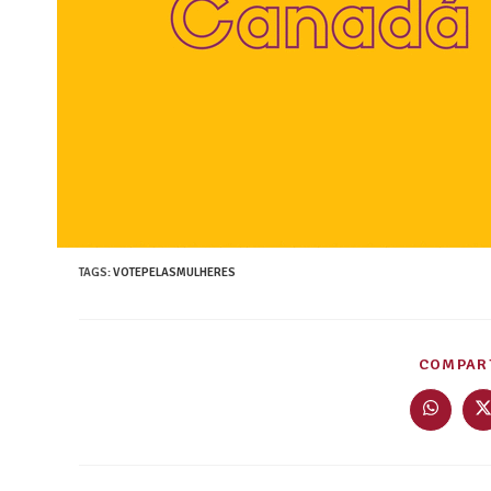
TAGS
:
VOTEPELASMULHERES
COMPART