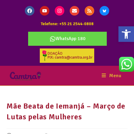
Telefone: +55 21 2544-0808
Abr
WhatsApp 180
DOAÇÃO
PIX: camtra@camtra.org.br
Menu
Mãe Beata de Iemanjá – Março de
Lutas pelas Mulheres