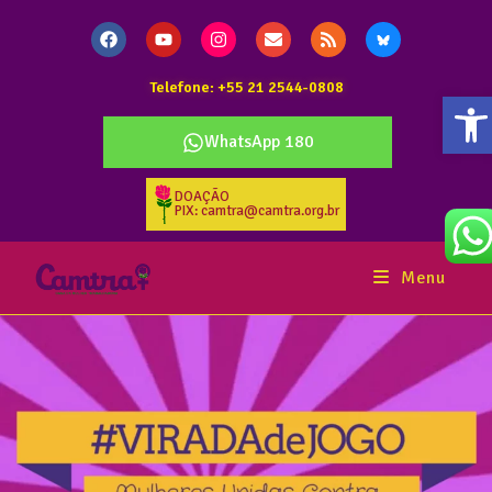
Telefone: +55 21 2544-0808
Ab
WhatsApp 180
DOAÇÃO
PIX: camtra@camtra.org.br
Menu