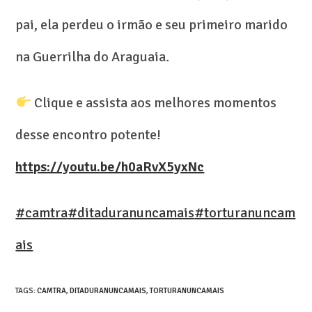
pai, ela perdeu o irmão e seu primeiro marido
na Guerrilha do Araguaia.
Clique e assista aos melhores momentos
desse encontro potente!
https://youtu.be/h0aRvX5yxNc
#camtra
#ditaduranuncamais
#torturanuncam
ais
TAGS
:
CAMTRA
,
DITADURANUNCAMAIS
,
TORTURANUNCAMAIS