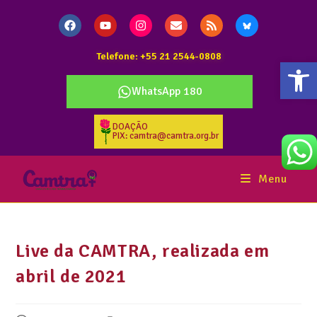
Telefone: +55 21 2544-0808
Abr
WhatsApp 180
DOAÇÃO
PIX: camtra@camtra.org.br
Menu
Live da CAMTRA, realizada em
abril de 2021