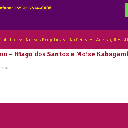
lefone: +55 21 2544-0808
Trabalho
Nossos Projetos
Notícias
Acervo, Resis
ismo – Hiago dos Santos e Moise Kabagam
ência