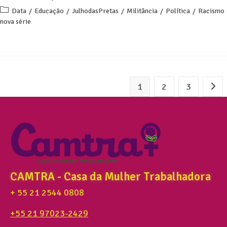
Data
/
Educação
/
JulhodasPretas
/
Militância
/
Política
/
Racismo
nova série
1
2
3
CAMTRA - Casa da Mulher Trabalhadora
+ 55 21 2544 0808
+55 21 97023-2429