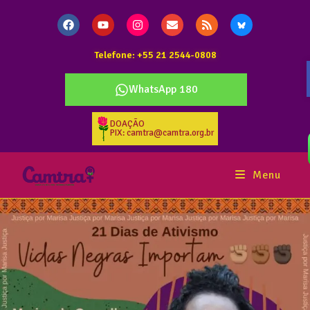
Telefone: +55 21 2544-0808
WhatsApp 180
DOAÇÃO
PIX: camtra@camtra.org.br
Menu