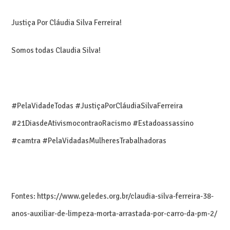
Justiça Por Cláudia Silva Ferreira!
Somos todas Claudia Silva!
#PelaVidadeTodas #JustiçaPorCláudiaSilvaFerreira
#21DiasdeAtivismocontraoRacismo #Estadoassassino
#camtra #PelaVidadasMulheresTrabalhadoras
Fontes: https://www.geledes.org.br/claudia-silva-ferreira-38-
anos-auxiliar-de-limpeza-morta-arrastada-por-carro-da-pm-2/