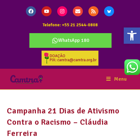
Telefone: +55 21 2544-0808
Abr
WhatsApp 180
DOAÇÃO
PIX: camtra@camtra.org.br
Menu
Campanha 21 Dias de Ativismo
Contra o Racismo – Cláudia
Ferreira