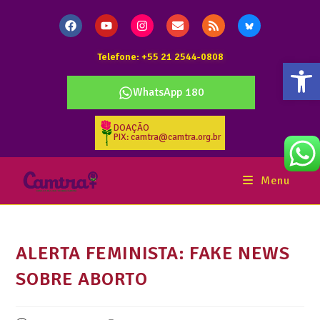
Telefone: +55 21 2544-0808
Abr
WhatsApp 180
DOAÇÃO
PIX: camtra@camtra.org.br
Menu
ALERTA FEMINISTA: FAKE NEWS
SOBRE ABORTO