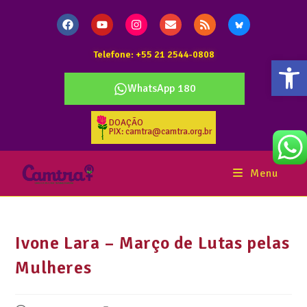
Telefone: +55 21 2544-0808
Abr
WhatsApp 180
DOAÇÃO
PIX: camtra@camtra.org.br
Menu
Ivone Lara – Março de Lutas pelas
Mulheres